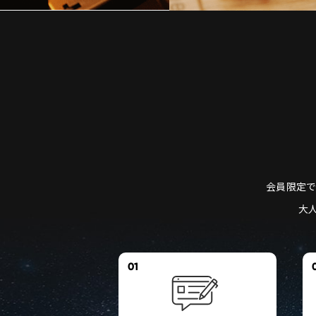
会員限定で
大
01