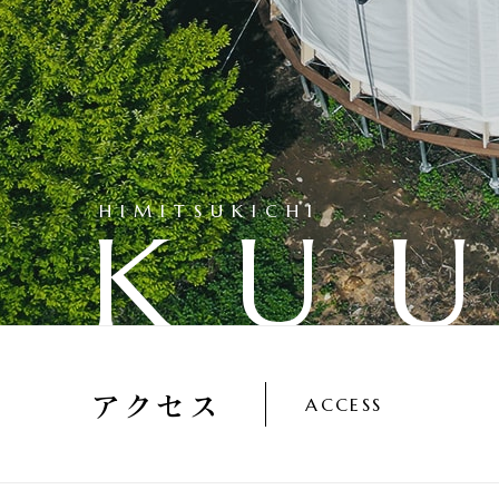
HIMITSUKICHI
KU
アクセス
ACCESS