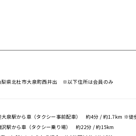
1 山梨県北杜市大泉町西井出 ※以下住所は会員のみ
斐大泉駅から車（タクシー事前配車） 約4分 / 約1.7km ※徒
淵沢駅から車（タクシー乗り場） 約22分 / 約15km